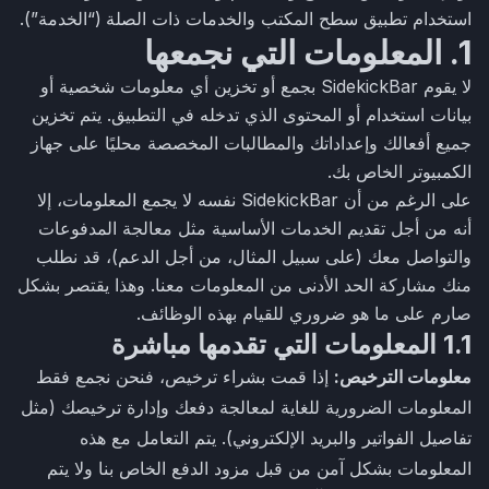
استخدام تطبيق سطح المكتب والخدمات ذات الصلة (“الخدمة”).
1. المعلومات التي نجمعها
لا يقوم SidekickBar بجمع أو تخزين أي معلومات شخصية أو
بيانات استخدام أو المحتوى الذي تدخله في التطبيق. يتم تخزين
جميع أفعالك وإعداداتك والمطالبات المخصصة محليًا على جهاز
الكمبيوتر الخاص بك.
على الرغم من أن SidekickBar نفسه لا يجمع المعلومات، إلا
أنه من أجل تقديم الخدمات الأساسية مثل معالجة المدفوعات
والتواصل معك (على سبيل المثال، من أجل الدعم)، قد نطلب
منك مشاركة الحد الأدنى من المعلومات معنا. وهذا يقتصر بشكل
صارم على ما هو ضروري للقيام بهذه الوظائف.
1.1 المعلومات التي تقدمها مباشرة
معلومات الترخيص:
إذا قمت بشراء ترخيص، فنحن نجمع فقط
المعلومات الضرورية للغاية لمعالجة دفعك وإدارة ترخيصك (مثل
تفاصيل الفواتير والبريد الإلكتروني). يتم التعامل مع هذه
المعلومات بشكل آمن من قبل مزود الدفع الخاص بنا ولا يتم