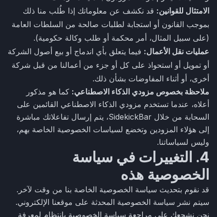
الامتثال للقوانين:
قد نكشف عن معلوماتك إذا طُلب منا ذلك
بموجب القانون أو استجابة لطلبات صالحة من السلطات العامة
(على سبيل المثال، أمر محكمة أو طلب وكالة حكومية).
عمليات نقل الأعمال:
فيما يتعلق بأي اندماج أو بيع أصول الشركة
أو تمويل أو استحواذ على كل أو جزء من أعمالنا من قبل شركة
أخرى، أو أثناء المفاوضات بشأن ذلك.
ملاحظة بخصوص مزودي الذكاء الاصطناعي:
كما هو مذكور
أعلاه، عندما تستخدم مزودي الذكاء الاصطناعي القائمين على
السحابة من خلال SidekickBar، يتم إرسال تفاعلاتك مباشرة
إلى هؤلاء المزودين وتخضع لسياسات الخصوصية الخاصة بهم،
وليس لسياساتنا.
4. التغييرات في سياسة
الخصوصية هذه
قد نقوم بتحديث سياسة الخصوصية الخاصة بنا من وقت لآخر.
سيتم نشر سياسة الخصوصية المحدثة على موقعنا الإلكتروني.
نحن نشجعك على مراجعة سياسة الخصوصية بانتظام لمعرفة